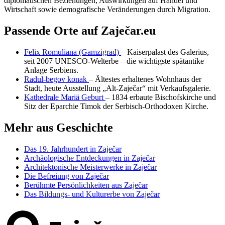
diplomatischen Beziehungen, Auswirkungen auf Handel und
Wirtschaft sowie demografische Veränderungen durch Migration.
Passende Orte auf Zaječar.eu
Felix Romuliana (Gamzigrad)
– Kaiserpalast des Galerius,
seit 2007 UNESCO-Welterbe – die wichtigste spätantike
Anlage Serbiens.
Radul-begov konak
– Ältestes erhaltenes Wohnhaus der
Stadt, heute Ausstellung „Alt-Zaječar“ mit Verkaufsgalerie.
Kathedrale Mariä Geburt
– 1834 erbaute Bischofskirche und
Sitz der Eparchie Timok der Serbisch-Orthodoxen Kirche.
Mehr aus Geschichte
Das 19. Jahrhundert in Zaječar
Archäologische Entdeckungen in Zaječar
Architektonische Meisterwerke in Zaječar
Die Befreiung von Zaječar
Berühmte Persönlichkeiten aus Zaječar
Das Bildungs- und Kulturerbe von Zaječar