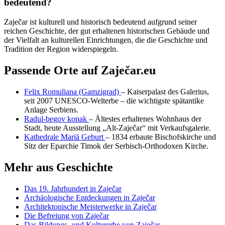
bedeutend?
Zaječar ist kulturell und historisch bedeutend aufgrund seiner
reichen Geschichte, der gut erhaltenen historischen Gebäude und
der Vielfalt an kulturellen Einrichtungen, die die Geschichte und
Tradition der Region widerspiegeln.
Passende Orte auf Zaječar.eu
Felix Romuliana (Gamzigrad)
– Kaiserpalast des Galerius,
seit 2007 UNESCO-Welterbe – die wichtigste spätantike
Anlage Serbiens.
Radul-begov konak
– Ältestes erhaltenes Wohnhaus der
Stadt, heute Ausstellung „Alt-Zaječar“ mit Verkaufsgalerie.
Kathedrale Mariä Geburt
– 1834 erbaute Bischofskirche und
Sitz der Eparchie Timok der Serbisch-Orthodoxen Kirche.
Mehr aus Geschichte
Das 19. Jahrhundert in Zaječar
Archäologische Entdeckungen in Zaječar
Architektonische Meisterwerke in Zaječar
Die Befreiung von Zaječar
Das Bildungs- und Kulturerbe von Zaječar