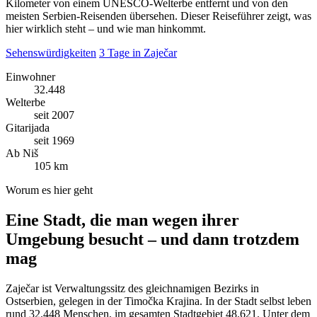
Kilometer von einem UNESCO-Welterbe entfernt und von den
meisten Serbien-Reisenden übersehen. Dieser Reiseführer zeigt, was
hier wirklich steht – und wie man hinkommt.
Sehenswürdigkeiten
3 Tage in Zaječar
Einwohner
32.448
Welterbe
seit 2007
Gitarijada
seit 1969
Ab Niš
105 km
Worum es hier geht
Eine Stadt, die man wegen ihrer
Umgebung besucht – und dann trotzdem
mag
Zaječar ist Verwaltungssitz des gleichnamigen Bezirks in
Ostserbien, gelegen in der Timočka Krajina. In der Stadt selbst leben
rund 32.448 Menschen, im gesamten Stadtgebiet 48.621. Unter dem