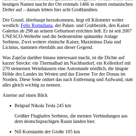
heutigen Namen taucht der Ort erstmals 1466 in einem osmanischen
Defter auf – damals lebten hier acht Großfamilien.
Der Grund, überhaupt herzukommen, liegt elf Kilometer weiter
westlich:
Felix Romuliana
, der Palast- und Grabbezirk, den Kaiser
Galerius ab 298 an seinem Geburtsort errichten ließ. Er ist seit 2007
UNESCO-Welterbe und die bedeutendste spätantike Anlage
Serbiens. Zwei weitere römische Kaiser, Maximinus Daia und
Licinius, stammen ebenfalls aus dieser Gegend.
Was Zaječar darüber hinaus interessant macht, ist die Dichte auf
kurzer Strecke: ein Thermalbad im Nachbardorf, ein Kellerdorf mit
270 steinernen Weinhäusern eine Autostunde nördlich, die längste
Höhle des Landes im Westen und das Eiserne Tor der Donau im
Norden. Diese Seite ordnet das nach Entfernung und Aufwand, statt
alles gleich wichtig zu nennen.
Anreise auf einen Blick
Belgrad Nikola Tesla
245 km
Größter Flughafen Serbiens, die meisten Verbindungen aus
dem deutschsprachigen Raum landen hier.
Niš Konstantin der Große
105 km