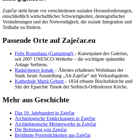
Zaječar steht heute vor verschiedenen sozialen Herausforderungen,
einschließlich wirtschaftlicher Schwierigkeiten, demografischer
Veränderungen und der Notwendigkeit, die soziale Integration und
Teilhabe zu fördern.
Passende Orte auf Zaječar.eu
Felix Romuliana (Gamzigrad)
– Kaiserpalast des Galerius,
seit 2007 UNESCO-Welterbe – die wichtigste spätantike
Anlage Serbiens.
Radul-begov konak
– Ältestes erhaltenes Wohnhaus der
Stadt, heute Ausstellung „Alt-Zaječar“ mit Verkaufsgalerie.
Kathedrale Mariä Geburt
– 1834 erbaute Bischofskirche und
Sitz der Eparchie Timok der Serbisch-Orthodoxen Kirche.
Mehr aus Geschichte
Das 19. Jahrhundert in Zaječar
Archäologische Entdeckungen in Zaječar
Architektonische Meisterwerke in Zaječar
Die Befreiung von Zaječar
Berühmte Persönlichkeiten aus Zaječar