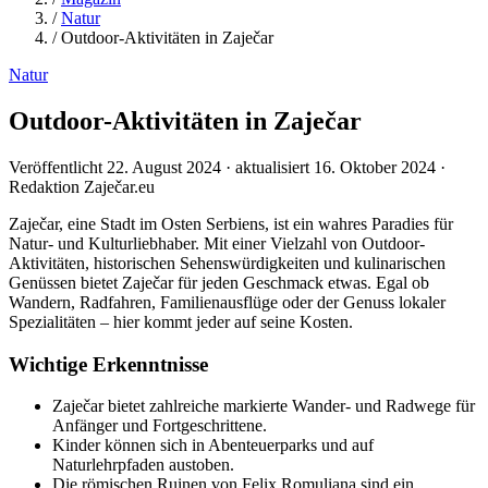
/
Natur
/
Outdoor-Aktivitäten in Zaječar
Natur
Outdoor-Aktivitäten in Zaječar
Veröffentlicht 22. August 2024 · aktualisiert 16. Oktober 2024 ·
Redaktion Zaječar.eu
Zaječar, eine Stadt im Osten Serbiens, ist ein wahres Paradies für
Natur- und Kulturliebhaber. Mit einer Vielzahl von Outdoor-
Aktivitäten, historischen Sehenswürdigkeiten und kulinarischen
Genüssen bietet Zaječar für jeden Geschmack etwas. Egal ob
Wandern, Radfahren, Familienausflüge oder der Genuss lokaler
Spezialitäten – hier kommt jeder auf seine Kosten.
Wichtige Erkenntnisse
Zaječar bietet zahlreiche markierte Wander- und Radwege für
Anfänger und Fortgeschrittene.
Kinder können sich in Abenteuerparks und auf
Naturlehrpfaden austoben.
Die römischen Ruinen von Felix Romuliana sind ein