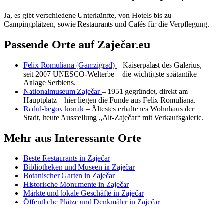
Ja, es gibt verschiedene Unterkünfte, von Hotels bis zu
Campingplätzen, sowie Restaurants und Cafés für die Verpflegung.
Passende Orte auf Zaječar.eu
Felix Romuliana (Gamzigrad)
– Kaiserpalast des Galerius,
seit 2007 UNESCO-Welterbe – die wichtigste spätantike
Anlage Serbiens.
Nationalmuseum Zaječar
– 1951 gegründet, direkt am
Hauptplatz – hier liegen die Funde aus Felix Romuliana.
Radul-begov konak
– Ältestes erhaltenes Wohnhaus der
Stadt, heute Ausstellung „Alt-Zaječar“ mit Verkaufsgalerie.
Mehr aus Interessante Orte
Beste Restaurants in Zaječar
Bibliotheken und Museen in Zaječar
Botanischer Garten in Zaječar
Historische Monumente in Zaječar
Märkte und lokale Geschäfte in Zaječar
Öffentliche Plätze und Denkmäler in Zaječar