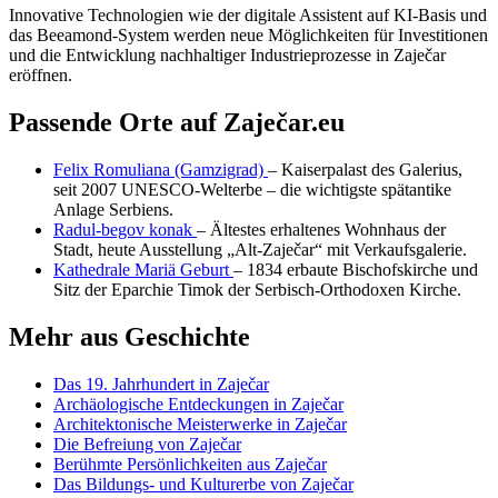
Innovative Technologien wie der digitale Assistent auf KI-Basis und
das Beeamond-System werden neue Möglichkeiten für Investitionen
und die Entwicklung nachhaltiger Industrieprozesse in Zaječar
eröffnen.
Passende Orte auf Zaječar.eu
Felix Romuliana (Gamzigrad)
– Kaiserpalast des Galerius,
seit 2007 UNESCO-Welterbe – die wichtigste spätantike
Anlage Serbiens.
Radul-begov konak
– Ältestes erhaltenes Wohnhaus der
Stadt, heute Ausstellung „Alt-Zaječar“ mit Verkaufsgalerie.
Kathedrale Mariä Geburt
– 1834 erbaute Bischofskirche und
Sitz der Eparchie Timok der Serbisch-Orthodoxen Kirche.
Mehr aus Geschichte
Das 19. Jahrhundert in Zaječar
Archäologische Entdeckungen in Zaječar
Architektonische Meisterwerke in Zaječar
Die Befreiung von Zaječar
Berühmte Persönlichkeiten aus Zaječar
Das Bildungs- und Kulturerbe von Zaječar