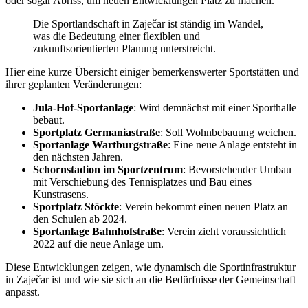
oder sogar Abriss, um neuen Entwicklungen Platz zu machen.
Die Sportlandschaft in Zaječar ist ständig im Wandel,
was die Bedeutung einer flexiblen und
zukunftsorientierten Planung unterstreicht.
Hier eine kurze Übersicht einiger bemerkenswerter Sportstätten und
ihrer geplanten Veränderungen:
Jula-Hof-Sportanlage
: Wird demnächst mit einer Sporthalle
bebaut.
Sportplatz Germaniastraße
: Soll Wohnbebauung weichen.
Sportanlage Wartburgstraße
: Eine neue Anlage entsteht in
den nächsten Jahren.
Schornstadion im Sportzentrum
: Bevorstehender Umbau
mit Verschiebung des Tennisplatzes und Bau eines
Kunstrasens.
Sportplatz Stöckte
: Verein bekommt einen neuen Platz an
den Schulen ab 2024.
Sportanlage Bahnhofstraße
: Verein zieht voraussichtlich
2022 auf die neue Anlage um.
Diese Entwicklungen zeigen, wie dynamisch die Sportinfrastruktur
in Zaječar ist und wie sie sich an die Bedürfnisse der Gemeinschaft
anpasst.