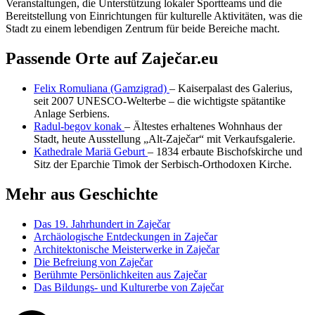
Veranstaltungen, die Unterstützung lokaler Sportteams und die
Bereitstellung von Einrichtungen für kulturelle Aktivitäten, was die
Stadt zu einem lebendigen Zentrum für beide Bereiche macht.
Passende Orte auf Zaječar.eu
Felix Romuliana (Gamzigrad)
– Kaiserpalast des Galerius,
seit 2007 UNESCO-Welterbe – die wichtigste spätantike
Anlage Serbiens.
Radul-begov konak
– Ältestes erhaltenes Wohnhaus der
Stadt, heute Ausstellung „Alt-Zaječar“ mit Verkaufsgalerie.
Kathedrale Mariä Geburt
– 1834 erbaute Bischofskirche und
Sitz der Eparchie Timok der Serbisch-Orthodoxen Kirche.
Mehr aus Geschichte
Das 19. Jahrhundert in Zaječar
Archäologische Entdeckungen in Zaječar
Architektonische Meisterwerke in Zaječar
Die Befreiung von Zaječar
Berühmte Persönlichkeiten aus Zaječar
Das Bildungs- und Kulturerbe von Zaječar