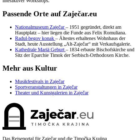
interaktiver Workshops.
Passende Orte auf Zaječar.eu
Nationalmuseum Zaječar
– 1951 gegründet, direkt am
Hauptplatz – hier liegen die Funde aus Felix Romuliana.
Radul-begov konak
– Ältestes erhaltenes Wohnhaus der
Stadt, heute Ausstellung „Alt-Zaječar“ mit Verkaufsgalerie.
Kathedrale Mariä Geburt
– 1834 erbaute Bischofskirche und
Sitz der Eparchie Timok der Serbisch-Orthodoxen Kirche.
Mehr aus Kultur
Musikfestivals in Zaječar
Sportveranstaltungen in Zaječar
Theater und Kunstgalerien in Zaječar
Zaječar
.eu
TIMOČKA KRAJINA
Das Reiseportal für Zaječar und die Timočka Krajina