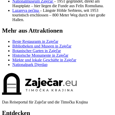
Nationalmuseum Zaječar
– 1951 gegründet, direkt am
Hauptplatz – hier liegen die Funde aus Felix Romuliana.
Lazareva pećina
– Längste Höhle Serbiens, seit 1953
touristisch erschlossen – 800 Meter Weg durch vier große
Hallen.
Mehr aus Attraktionen
Beste Restaurants in Zaječar
Bibliotheken und Museen in Zaječar
Botanischer Garten in Zaječar
Historische Monumente in Zaječar
Märkte und lokale Geschäfte in Zaječar
Nationalpark Djerdap
Zaječar
.eu
TIMOČKA KRAJINA
Das Reiseportal für Zaječar und die Timočka Krajina
Entdecken