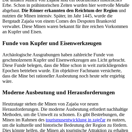
Erbe. Schon in prähistorischen Zeiten wurden hier wertvolle Metalle
abgebaut.
Die Römer erkannten den Reichtum der Region
und
nutzten die Minen intensiv. Später, im Jahr 1445, wurde die
Bergstadt Zajaöa von einem Comes des Despoten Brankovid
verwaltet. Diese Minen waren bekannt für ihre reichen Vorkommen
an Kupfer und Eisen.
Funde von Kupfer und Eisenwerkzeugen
Archäologische Ausgrabungen haben zahlreiche Funde von
geschmolzenem Kupfer und Eisenwerkzeugen ans Licht gebracht.
Diese Funde belegen, dass die Mine schon in weit zurückliegenden
Epochen betrieben wurde. Ein objektiver Fachmann versicherte,
dass die Mine bei rationeller Ausbeutung noch heute sehr ergiebig
wäre.
Moderne Ausbeutung und Herausforderungen
Heutzutage stehen die Minen von Zajaöa vor neuen
Herausforderungen. Die moderne Ausbeutung erfordert nachhaltige
Methoden, um die Umwelt zu schonen. Es gibt Bestrebungen, die
Minen im Rahmen des
tourismusentwicklung in zaječar
zu nutzen,
um die kulturelle und historische Bedeutung der Region zu fördern.
Dies könnte helfen, die Minen als touristische Attraktion zu erhalten